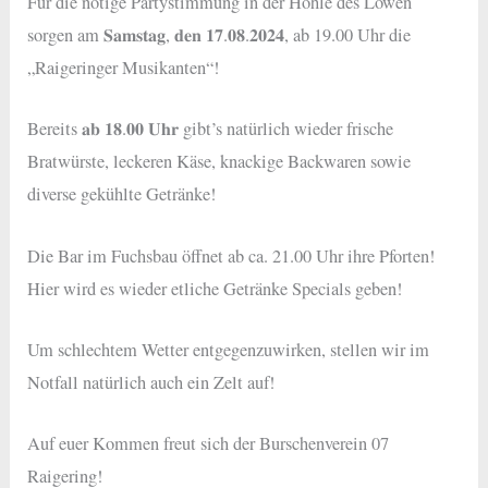
Für die nötige Partystimmung in der Höhle des Löwen
sorgen am 𝐒𝐚𝐦𝐬𝐭𝐚𝐠, 𝐝𝐞𝐧 𝟏𝟕.𝟎𝟖.𝟐𝟎𝟐𝟒, ab 19.00 Uhr die
„Raigeringer Musikanten“!
Bereits 𝐚𝐛 𝟏𝟖.𝟎𝟎 𝐔𝐡𝐫 gibt’s natürlich wieder frische
Bratwürste, leckeren Käse, knackige Backwaren sowie
diverse gekühlte Getränke!
Die Bar im Fuchsbau öffnet ab ca. 21.00 Uhr ihre Pforten!
Hier wird es wieder etliche Getränke Specials geben!
Um schlechtem Wetter entgegenzuwirken, stellen wir im
Notfall natürlich auch ein Zelt auf!
Auf euer Kommen freut sich der Burschenverein 07
Raigering!