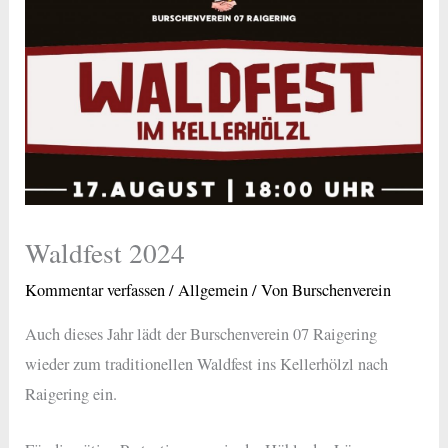
Waldfest 2024
Kommentar verfassen
/
Allgemein
/ Von
Burschenverein
Auch dieses Jahr lädt der Burschenverein 07 Raigering
wieder zum traditionellen Waldfest ins Kellerhölzl nach
Raigering ein.