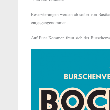
Reservierungen werden ab sofort von Basti
entgegengenommen.
Auf Euer Kommen freut sich der Burschenv