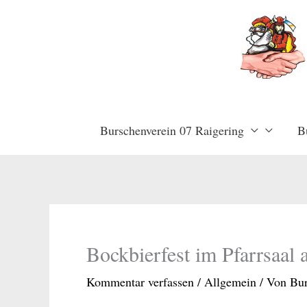
Zum
Inhalt
springen
Burschenverein 07 Raigering
B
Bockbierfest im Pfarrsaal
Kommentar verfassen
/
Allgemein
/ Von
Bur