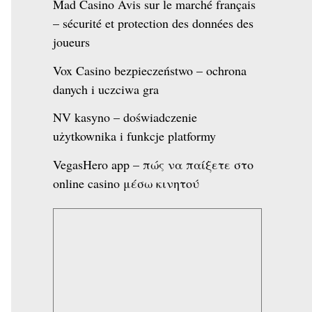
Mad Casino Avis sur le marché français
– sécurité et protection des données des
joueurs
Vox Casino bezpieczeństwo – ochrona
danych i uczciwa gra
NV kasyno – doświadczenie
użytkownika i funkcje platformy
VegasHero app – πώς να παίξετε στο
online casino μέσω κινητού