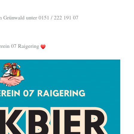
an Grünwald unter 0151 / 222 191 07
erein 07 Raigering