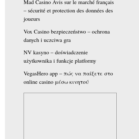
Mad Casino Avis sur le marché français
– sécurité et protection des données des
joueurs
Vox Casino bezpieczeństwo – ochrona
danych i uczciwa gra
NV kasyno – doświadczenie
użytkownika i funkcje platformy
VegasHero app – πώς να παίξετε στο
online casino μέσω κινητού