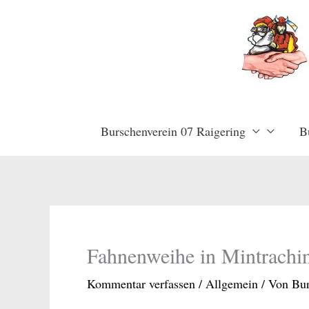
Zum
Inhalt
springen
Burschenverein 07 Raigering
B
Fahnenweihe in Mintrachi
Kommentar verfassen
/
Allgemein
/ Von
Bur